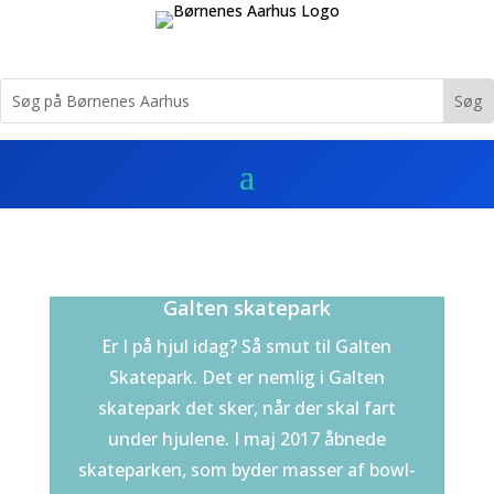
Galten skatepark
Er I på hjul idag? Så smut til Galten
Skatepark. Det er nemlig i Galten
skatepark det sker, når der skal fart
under hjulene. I maj 2017 åbnede
skateparken, som byder masser af bowl-