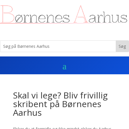
Skal vi lege? Bliv frivillig
skribent på Børnenes
Aarhus
Elsker du at formidle og ikke mindst elsker du Aarhus