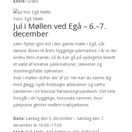
Entré:
Gratis
Foto: Egå Mølle
Jul i Møllen ved Egå – 6.–7.
december
Julen flytter igen ind i den gamle mølle i Egå, når
dørene åbnes til årets hyggelige julemarked. I år er der
endnu flere stande, så du kan gå på opdagelse blandt
et væld af kreative julekreationer, lækkerier og
stemningsfulde oplevelser.
Inde i møllen dufter der af jul. Her kan du varme dig
med gløgg, nyde friskbagte æbleskiver og sætte
tænderne i en klassisk flæskestegssandwich. Det hele
foregår i de hyggelige, historiske rammer, hvor
julelysene glimter mellem træbjælkerne.
Dato:
Lørdag den 6. december – søndag den 7.
december kl. 10.00–17.00
Sted:
Egå Mølle, Egå Møllevej 158, 8250 Egå