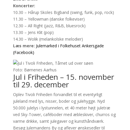
Koncerter:
10.30 – Hårup Skoles Bigband (swing, funk, pop, rock)
11.30 – Yellowman (danske folkeviser)
12.30 – All Right (jazz, R&B, bluesrock)
13.30 – Jens Klit (pop)
14.30 – Wolik (melankolske melodier)
Læs mere:
Julemarked i Folkehuset Ankersgade
(Facebook)
Foto: Børnenes Aarhus
Jul i Friheden – 15. november
til 29. december
Oplev Tivoli Friheden forvandlet til et eventyrligt
juleland med lys, nisser, boder og julehygge. Nyd
50.000 julelys i lystunnelen, et 40 meter højt juletræ
ved Sky-Tower, caféboder med æbleskiver, churros og
varme drikke, samt julegaver og kunsthåndværk.
Besøg Julemandens By og aflever ønskesedler til