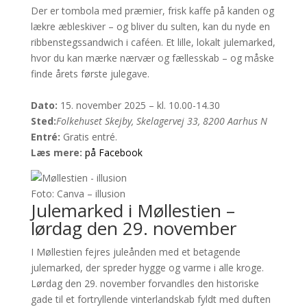
Der er tombola med præmier, frisk kaffe på kanden og
lækre æbleskiver – og bliver du sulten, kan du nyde en
ribbenstegssandwich i caféen. Et lille, lokalt julemarked,
hvor du kan mærke nærvær og fællesskab – og måske
finde årets første julegave.
Dato:
15. november 2025 – kl. 10.00-14.30
Sted:
Folkehuset Skejby, Skelagervej 33, 8200 Aarhus N
Entré:
Gratis entré.
Læs mere:
på Facebook
Foto: Canva – illusion
Julemarked i Møllestien –
lørdag den 29. november
I Møllestien fejres juleånden med et betagende
julemarked, der spreder hygge og varme i alle kroge.
Lørdag den 29. november forvandles den historiske
gade til et fortryllende vinterlandskab fyldt med duften