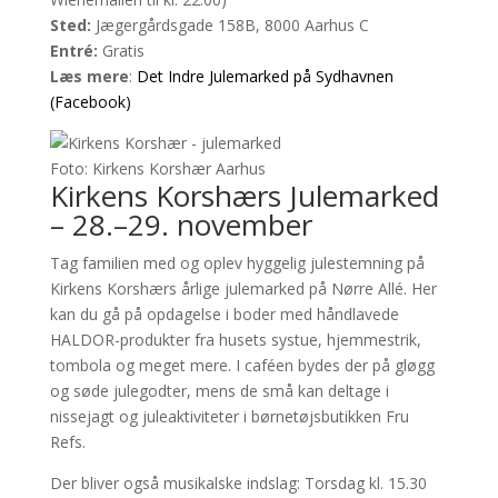
Sted:
Jægergårdsgade 158B, 8000 Aarhus C
Entré:
Gratis
Læs mere
:
Det Indre Julemarked på Sydhavnen
(Facebook)
Foto: Kirkens Korshær Aarhus
Kirkens Korshærs Julemarked
– 28.–29. november
Tag familien med og oplev hyggelig julestemning på
Kirkens Korshærs årlige julemarked på Nørre Allé. Her
kan du gå på opdagelse i boder med håndlavede
HALDOR-produkter fra husets systue, hjemmestrik,
tombola og meget mere. I caféen bydes der på gløgg
og søde julegodter, mens de små kan deltage i
nissejagt og juleaktiviteter i børnetøjsbutikken Fru
Refs.
Der bliver også musikalske indslag: Torsdag kl. 15.30