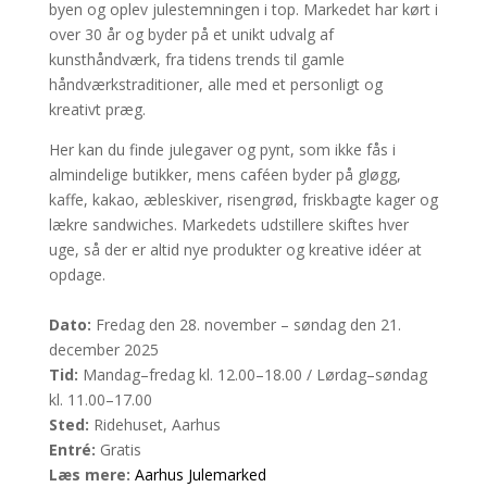
byen og oplev julestemningen i top. Markedet har kørt i
over 30 år og byder på et unikt udvalg af
kunsthåndværk, fra tidens trends til gamle
håndværkstraditioner, alle med et personligt og
kreativt præg.
Her kan du finde julegaver og pynt, som ikke fås i
almindelige butikker, mens caféen byder på gløgg,
kaffe, kakao, æbleskiver, risengrød, friskbagte kager og
lækre sandwiches. Markedets udstillere skiftes hver
uge, så der er altid nye produkter og kreative idéer at
opdage.
Dato:
Fredag den 28. november – søndag den 21.
december 2025
Tid:
Mandag–fredag kl. 12.00–18.00 / Lørdag–søndag
kl. 11.00–17.00
Sted:
Ridehuset, Aarhus
Entré:
Gratis
Læs mere:
Aarhus Julemarked