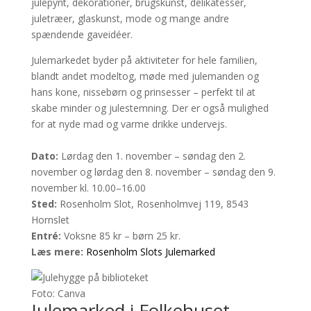
julepynt, dekorationer, brugskunst, delikatesser,
juletræer, glaskunst, mode og mange andre
spændende gaveidéer.
Julemarkedet byder på aktiviteter for hele familien,
blandt andet modeltog, møde med julemanden og
hans kone, nissebørn og prinsesser – perfekt til at
skabe minder og julestemning. Der er også mulighed
for at nyde mad og varme drikke undervejs.
Dato:
Lørdag den 1. november – søndag den 2.
november og lørdag den 8. november – søndag den 9.
november kl. 10.00–16.00
Sted:
Rosenholm Slot, Rosenholmvej 119, 8543
Hornslet
Entré:
Voksne 85 kr – børn 25 kr.
Læs mere:
Rosenholm Slots Julemarked
Foto: Canva
Julemarked i Folkehuset