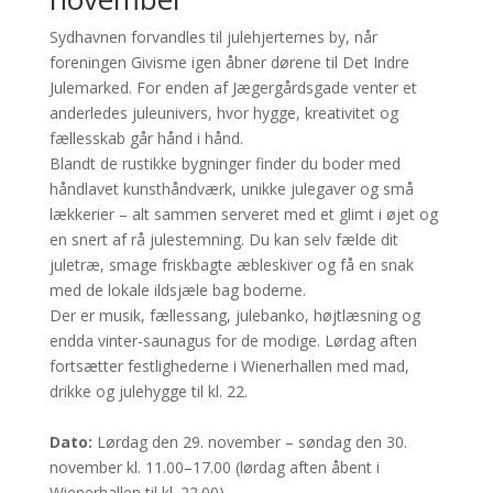
Sydhavnen forvandles til julehjerternes by, når
foreningen Givisme igen åbner dørene til Det Indre
Julemarked. For enden af Jægergårdsgade venter et
anderledes juleunivers, hvor hygge, kreativitet og
fællesskab går hånd i hånd.
Blandt de rustikke bygninger finder du boder med
håndlavet kunsthåndværk, unikke julegaver og små
lækkerier – alt sammen serveret med et glimt i øjet og
en snert af rå julestemning. Du kan selv fælde dit
juletræ, smage friskbagte æbleskiver og få en snak
med de lokale ildsjæle bag boderne.
Der er musik, fællessang, julebanko, højtlæsning og
endda vinter-saunagus for de modige. Lørdag aften
fortsætter festlighederne i Wienerhallen med mad,
drikke og julehygge til kl. 22.
Dato:
Lørdag den 29. november – søndag den 30.
november kl. 11.00–17.00 (lørdag aften åbent i
Wienerhallen til kl. 22.00)