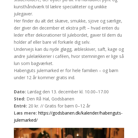
kunsthåndværk til lækre specialiteter og unikke
julegaver.
Her finder du alt det skæve, smukke, sjove og særlige,
der giver din december et ekstra pift – hvad enten du
leder efter dekorationer til julebordet, gaver til dem du
holder af eller bare vil forkæle dig selv.
Undervejs kan du nyde gløgg, æbleskiver, saft, kage og
andre julelækkerier i caféen, hvor stemningen er lige så
lun som bagværket.
Habenguts julemarked er for hele familien – og børn
under 12 år kommer gratis ind.
Dato:
Lørdag den 13. december kl. 10.00–17.00
Sted:
Den Rå Hal, Godsbanen
Entré:
20 kr. // Gratis for børn 0–12 år
Læs mere:
https://godsbanen.dk/kalender/habenguts-
julemarked/