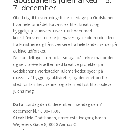
Godsbanens Julemarked – 6.–
7. december
Glæd dig til to stemningsfulde juledage på Godsbanen,
hvor hele området forvandles til et kreativt og
hyggeligt juleunivers. Over 100 boder med
kunsthåndværk, unikke julegaver og inspirerende idéer
fra kunstnere og håndværkere fra hele landet venter på
at blive udforsket.
Du kan deltage i tombola, smage på lækre madboder
og selv prøve kræfter med kreative projekter på
Godsbanens værksteder. Julemarkedet byder på
masser af hygge og aktiviteter, og det er et perfekt
sted for familier, venner og alle med lyst til at opleve
julens magi.
Dato:
Lørdag den 6. december – søndag den 7.
december kl. 10.00–17.00
Sted:
Hele Godsbanen, nærmeste indgang Karen
Wegeners Gade 8, 8000 Aarhus C