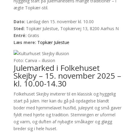
hyggelig start på julemånedens mange traditioner – i
ægte Topkær-stil.
Dato:
Lørdag den 15. november kl. 10.00
Sted:
Topkær Julestue, Topkærvej 13, 8200 Aarhus N
Entré:
Gratis
Læs mere:
Topkær Julestue
Foto: Canva – illusion
Julemarked i Folkehuset
Skejby – 15. november 2025 –
kl. 10.00-14.30
Folkehuset Skejby inviterer til en klassisk og hyggelig
start på julen. Her kan du gå på opdagelse blandt
boder med hjemmelavet husflid, julepynt og små gaver
fyldt med hjerte og tradition. Stemningen er uformel
og varm, og duften af nybagte småkager og gløgg
breder sig i hele huset.