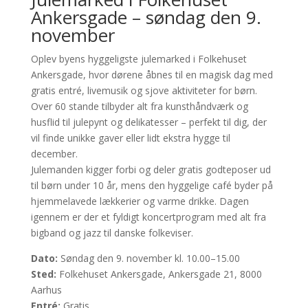
Ankersgade – søndag den 9.
november
Oplev byens hyggeligste julemarked i Folkehuset
Ankersgade, hvor dørene åbnes til en magisk dag med
gratis entré, livemusik og sjove aktiviteter for børn.
Over 60 stande tilbyder alt fra kunsthåndværk og
husflid til julepynt og delikatesser – perfekt til dig, der
vil finde unikke gaver eller lidt ekstra hygge til
december.
Julemanden kigger forbi og deler gratis godteposer ud
til børn under 10 år, mens den hyggelige café byder på
hjemmelavede lækkerier og varme drikke. Dagen
igennem er der et fyldigt koncertprogram med alt fra
bigband og jazz til danske folkeviser.
Dato:
Søndag den 9. november kl. 10.00–15.00
Sted:
Folkehuset Ankersgade, Ankersgade 21, 8000
Aarhus
Entré:
Gratis