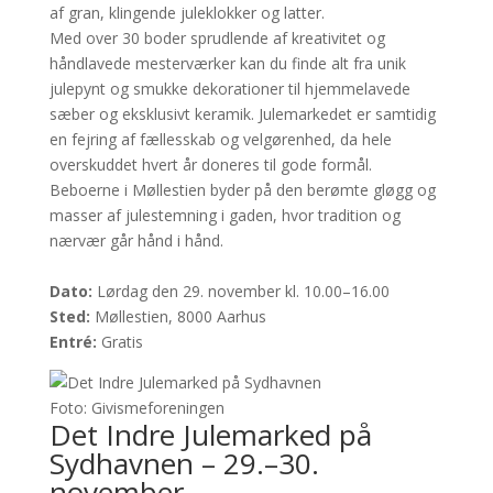
af gran, klingende juleklokker og latter.
Med over 30 boder sprudlende af kreativitet og
håndlavede mesterværker kan du finde alt fra unik
julepynt og smukke dekorationer til hjemmelavede
sæber og eksklusivt keramik. Julemarkedet er samtidig
en fejring af fællesskab og velgørenhed, da hele
overskuddet hvert år doneres til gode formål.
Beboerne i Møllestien byder på den berømte gløgg og
masser af julestemning i gaden, hvor tradition og
nærvær går hånd i hånd.
Dato:
Lørdag den 29. november kl. 10.00–16.00
Sted:
Møllestien, 8000 Aarhus
Entré:
Gratis
Foto: Givismeforeningen
Det Indre Julemarked på
Sydhavnen – 29.–30.
november