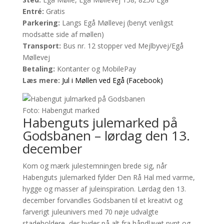
Entré:
Gratis
Parkering:
Langs Egå Møllevej (benyt venligst
modsatte side af møllen)
Transport:
Bus nr. 12 stopper ved Mejlbyvej/Egå
Møllevej
Betaling:
Kontanter og MobilePay
Læs mere:
Jul i Møllen ved Egå (Facebook)
Foto: Habengut marked
Habenguts julemarked på
Godsbanen – lørdag den 13.
december
Kom og mærk julestemningen brede sig, når
Habenguts julemarked fylder Den Rå Hal med varme,
hygge og masser af juleinspiration. Lørdag den 13.
december forvandles Godsbanen til et kreativt og
farverigt juleunivers med 70 nøje udvalgte
stadeholdere, der byder på alt fra håndlavet pynt og