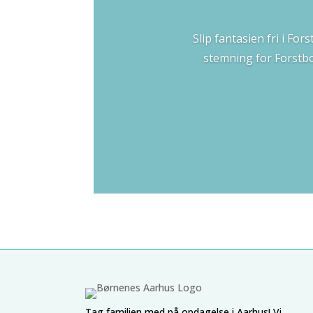
Slip fantasien fri i Fo
stemning for Forstbot
Tag familien med på opdagelse i Aarhus! Vi