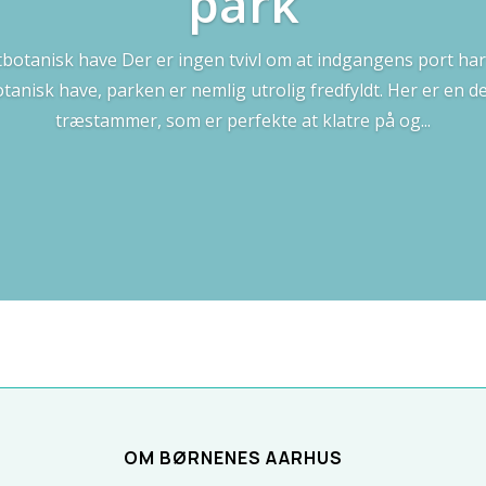
park
rstbotanisk have Der er ingen tvivl om at indgangens port har
anisk have, parken er nemlig utrolig fredfyldt. Her er en dejl
træstammer, som er perfekte at klatre på og...
OM BØRNENES AARHUS