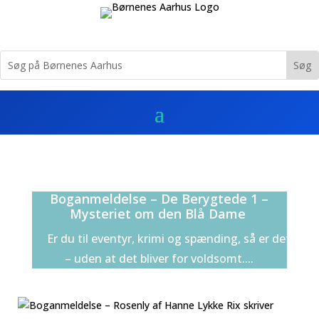
Boganmeldelse – De Berygtede 1 –
Mysteriet om den Blå Dame
Er du til eventyr, krimi og spænding, så er dette 
– uden at det bliver for voldsomt....