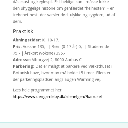
dåsekast og keglespil. Er I heldige kan I måske lokke
den uhyggelige historie om genfærdet “helhesten” – en
trebenet hest, der varsler død, ulykke og sygdom, ud af
dem.
Praktisk
Åbningstider:
Kl. 10-17.
Pris:
Voksne 135,- | Børn (0-17 år) 0,- | Studerende
75,- | Årskort (voksne) 395,-
Adresse:
Viborgvej 2, 8000 Aarhus C
Parkering:
Det er muligt at parkere ved Væksthuset i
Botanisk have, hvor man må holde i 5 timer. Ellers er
der parkeringspladser langs Eugen Warming vej.
Læs hele programmet her:
https://www.dengamleby.dk/allehelgen/?karrusel=