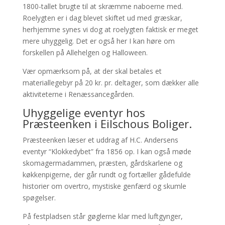
1800-tallet brugte til at skræmme naboerne med.
Roelygten er i dag blevet skiftet ud med græskar,
herhjemme synes vi dog at roelygten faktisk er meget
mere uhyggelig. Det er også her I kan høre om
forskellen på Allehelgen og Halloween.
Vær opmærksom på, at der skal betales et
materiallegebyr på 20 kr. pr. deltager, som dækker alle
aktiviteterne i Renæssancegården.
Uhyggelige eventyr hos
Præsteenken i Eilschous Boliger.
Præsteenken læser et uddrag af H.C. Andersens
eventyr “Klokkedybet” fra 1856 op. I kan også møde
skomagermadammen, præsten, gårdskarlene og
køkkenpigerne, der går rundt og fortæller gådefulde
historier om overtro, mystiske genfærd og skumle
spøgelser.
På festpladsen står gøglerne klar med luftgynger,