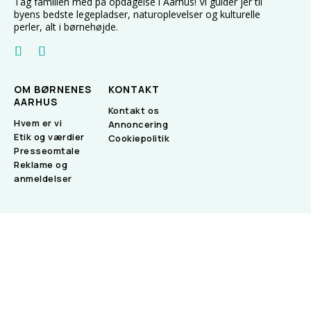
Tag familien med på opdagelse i Aarhus! Vi guider jer til
byens bedste legepladser, naturoplevelser og kulturelle
perler, alt i børnehøjde.
OM BØRNENES
KONTAKT
AARHUS
Kontakt os
Hvem er vi
Annoncering
Etik og værdier
Cookiepolitik
Presseomtale
Reklame og
anmeldelser