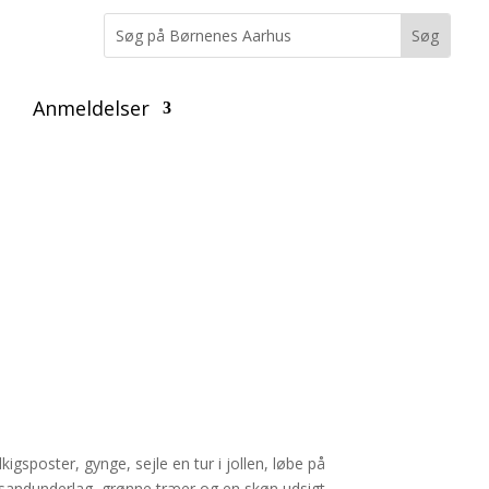
Anmeldelser
gsposter, gynge, sejle en tur i jollen, løbe på
 sandunderlag, grønne træer og en skøn udsigt.