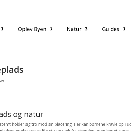
Oplev Byen
Natur
Guides
eplads
ser
lads og natur
emt holder sig tro mod sin placering. Her kan børnene kravle op i udki
adsen er placeret et lille stykke væk fra stranden, men har et skønt