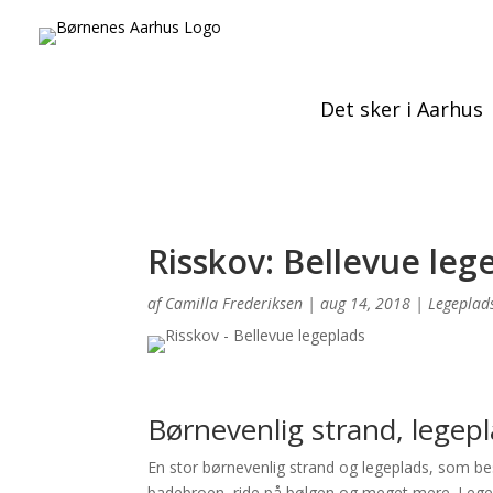
Det sker i Aarhus
Risskov: Bellevue leg
af
Camilla Frederiksen
|
aug 14, 2018
|
Legeplad
Børnevenlig strand, legep
En stor børnevenlig strand og legeplads, som best
badebroen, ride på bølgen og meget mere. Legepl