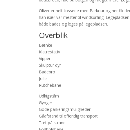
Oliver er helt tossede med Parkour og her fik de
han især var mester til windsurfing. Legepladsen
både bades og leges på legepladsen.
Overblik
Bænke
Klatrestativ
Vipper
Skulptur dyr
Badebro
Jolle
Rutchebane
Udkigstårn
Gynger
Gode parkeringsmuligheder
Gåafstand til offentlig transport
Tæt på strand
Fodboldbane