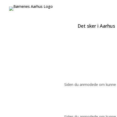
Det sker i Aarhus
Siden du anmodede om kunne ikk
Siden du anmodede om kunne ikk