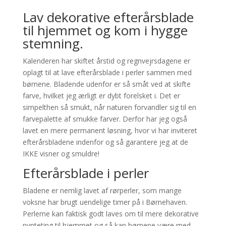
Lav dekorative efterårsblade
til hjemmet og kom i hygge
stemning.
Kalenderen har skiftet årstid og regnvejrsdagene er
oplagt til at lave efterårsblade i perler sammen med
børnene. Bladende udenfor er så småt ved at skifte
farve, hvilket jeg ærligt er dybt forelsket i. Det er
simpelthen så smukt, når naturen forvandler sig til en
farvepalette af smukke farver. Derfor har jeg også
lavet en mere permanent løsning, hvor vi har inviteret
efterårsbladene indenfor og så garantere jeg at de
IKKE visner og smuldre!
Efterårsblade i perler
Bladene er nemlig lavet af rørperler, som mange
voksne har brugt uendelige timer på i Børnehaven.
Perlerne kan faktisk godt laves om til mere dekorative
pynteting til hjemmet og så kan børnene være med.