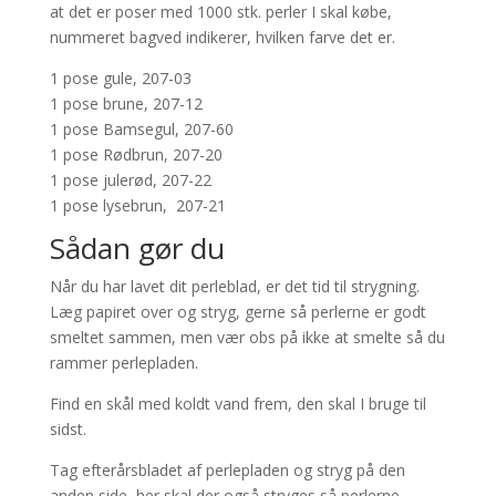
at det er poser med 1000 stk. perler I skal købe,
nummeret bagved indikerer, hvilken farve det er.
1 pose gule, 207-03
1 pose brune, 207-12
1 pose Bamsegul, 207-60
1 pose Rødbrun, 207-20
1 pose julerød, 207-22
1 pose lysebrun, 207-21
Sådan gør du
Når du har lavet dit perleblad, er det tid til strygning.
Læg papiret over og stryg, gerne så perlerne er godt
smeltet sammen, men vær obs på ikke at smelte så du
rammer perlepladen.
Find en skål med koldt vand frem, den skal I bruge til
sidst.
Tag efterårsbladet af perlepladen og stryg på den
anden side, her skal der også stryges så perlerne