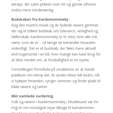
detalje, der satte prikken over i’et og gjorde aftenen
endnu mere mindeværdig.
Budskabet fra Kardemommeby
Bag den muntre musik og de fjollede røvere gemmer
der sig et tidløst budskab om tolerance, venlighed og
fællesskab. Kardemommeby er et sted, hvor alle må
være, som de er – så længe de behandler hinanden
ordentligt. Det er et budskab, der føles mere aktuelt
end nogensinde i en tid, hvor mange kan have brug for
at blive mindet om, at forskellighed er en styrke.
Forestillingen formåede på smukkeste vis at minde
publikum om netop det: At verden bliver lidt bedre, når
vi hjælper hinanden, synger sammen og finder plads til
både røvere og tanter.
Min samlede vurdering
Folk og røvere i Kardemommeby i Musikhuset var for
mig en ren nostalgisk rejse tilbage til barndommen.