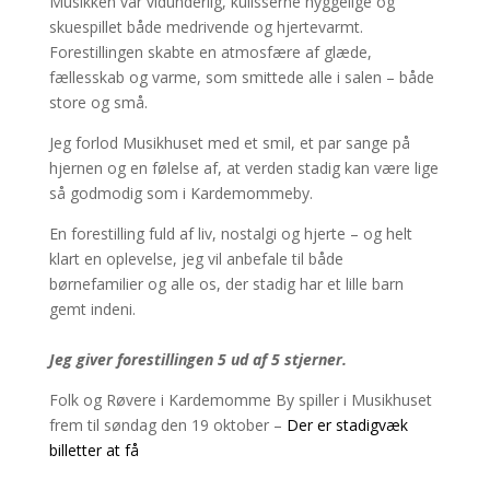
Musikken var vidunderlig, kulisserne hyggelige og
skuespillet både medrivende og hjertevarmt.
Forestillingen skabte en atmosfære af glæde,
fællesskab og varme, som smittede alle i salen – både
store og små.
Jeg forlod Musikhuset med et smil, et par sange på
hjernen og en følelse af, at verden stadig kan være lige
så godmodig som i Kardemommeby.
En forestilling fuld af liv, nostalgi og hjerte – og helt
klart en oplevelse, jeg vil anbefale til både
børnefamilier og alle os, der stadig har et lille barn
gemt indeni.
Jeg giver forestillingen 5 ud af 5 stjerner.
Folk og Røvere i Kardemomme By spiller i Musikhuset
frem til søndag den 19 oktober –
Der er stadigvæk
billetter at få