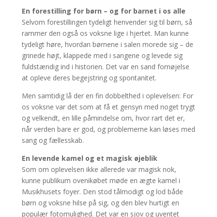
En forestilling for børn – og for barnet i os alle
Selvom forestillingen tydeligt henvender sig til børn, så
rammer den også os voksne lige i hjertet. Man kunne
tydeligt høre, hvordan børnene i salen morede sig – de
grinede højt, klappede med i sangene og levede sig
fuldstændig ind i historien. Det var en sand fornøjelse
at opleve deres begejstring og spontanitet.
Men samtidig lå der en fin dobbelthed i oplevelsen: For
os voksne var det som at få et gensyn med noget trygt
og velkendt, en lille påmindelse om, hvor rart det er,
når verden bare er god, og problemerne kan løses med
sang og fællesskab.
En levende kamel og et magisk øjeblik
Som om oplevelsen ikke allerede var magisk nok,
kunne publikum ovenikøbet møde en ægte kamel i
Musikhusets foyer. Den stod tålmodigt og lod både
børn og voksne hilse på sig, og den blev hurtigt en
populær fotomulighed. Det var en sjov og uventet