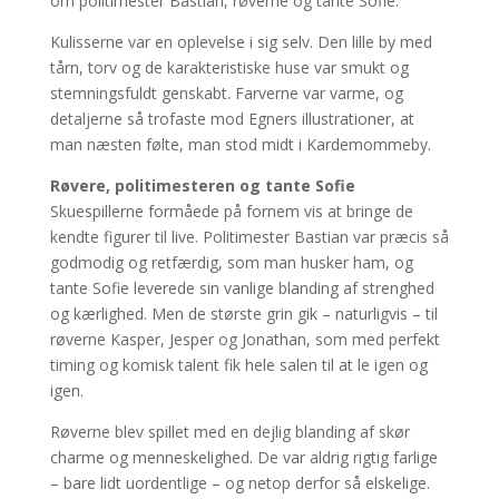
om politimester Bastian, røverne og tante Sofie.
Kulisserne var en oplevelse i sig selv. Den lille by med
tårn, torv og de karakteristiske huse var smukt og
stemningsfuldt genskabt. Farverne var varme, og
detaljerne så trofaste mod Egners illustrationer, at
man næsten følte, man stod midt i Kardemommeby.
Røvere, politimesteren og tante Sofie
Skuespillerne formåede på fornem vis at bringe de
kendte figurer til live. Politimester Bastian var præcis så
godmodig og retfærdig, som man husker ham, og
tante Sofie leverede sin vanlige blanding af strenghed
og kærlighed. Men de største grin gik – naturligvis – til
røverne Kasper, Jesper og Jonathan, som med perfekt
timing og komisk talent fik hele salen til at le igen og
igen.
Røverne blev spillet med en dejlig blanding af skør
charme og menneskelighed. De var aldrig rigtig farlige
– bare lidt uordentlige – og netop derfor så elskelige.