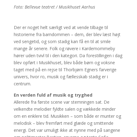
Foto: Bellevue teatret / Musikhuset Aarhus
Der er noget helt særligt ved at vende tilbage til
historierne fra barndommen – dem, der blev læst højt
ved sengetid, og som stadig kan få en til at smile
mange år senere. Folk og røvere i Kardemommeby
hører uden tvivl til i den kategori. Da forestillingen i dag
blev opført i Musikhuset, blev både børn og voksne
taget med på en rejse til Thorbjørn Egners farverige
univers, hvor ro, musik og fællesskab stadig er i
centrum.
En verden fuld af musik og tryghed
Allerede fra første scene var stemningen sat. De
velkendte melodier fyldte salen og vækkede minder
om en enklere tid. Musikken – som både er munter og
melodisk – blev fremført med glæde og smittende
energi. Det var umuligt ikke at nynne med på sangene