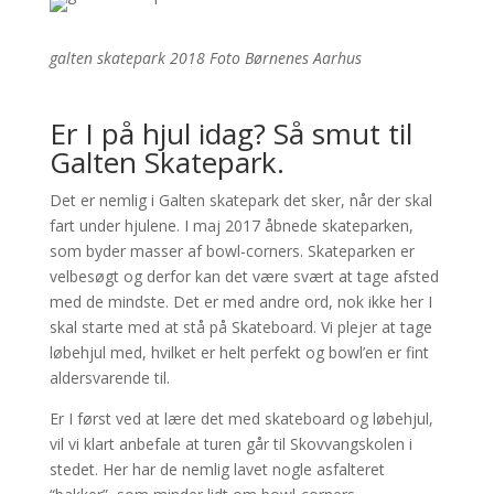
galten skatepark 2018 Foto Børnenes Aarhus
Er I på hjul idag? Så smut til
Galten Skatepark.
Det er nemlig i Galten skatepark det sker, når der skal
fart under hjulene. I maj 2017 åbnede skateparken,
som byder masser af bowl-corners. Skateparken er
velbesøgt og derfor kan det være svært at tage afsted
med de mindste. Det er med andre ord, nok ikke her I
skal starte med at stå på Skateboard. Vi plejer at tage
løbehjul med, hvilket er helt perfekt og bowl’en er fint
aldersvarende til.
Er I først ved at lære det med skateboard og løbehjul,
vil vi klart anbefale at turen går til Skovvangskolen i
stedet. Her har de nemlig lavet nogle asfalteret