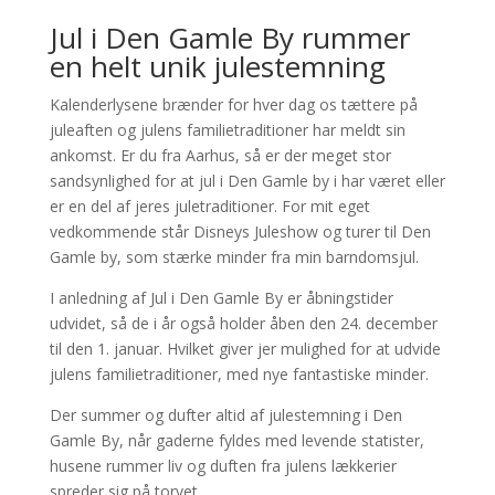
Jul i Den Gamle By rummer
en helt unik julestemning
Kalenderlysene brænder for hver dag os tættere på
juleaften og julens familietraditioner har meldt sin
ankomst. Er du fra Aarhus, så er der meget stor
sandsynlighed for at jul i Den Gamle by i har været eller
er en del af jeres juletraditioner. For mit eget
vedkommende står Disneys Juleshow og turer til Den
Gamle by, som stærke minder fra min barndomsjul.
I anledning af Jul i Den Gamle By er åbningstider
udvidet, så de i år også holder åben den 24. december
til den 1. januar. Hvilket giver jer mulighed for at udvide
julens familietraditioner, med nye fantastiske minder.
Der summer og dufter altid af julestemning i Den
Gamle By, når gaderne fyldes med levende statister,
husene rummer liv og duften fra julens lækkerier
spreder sig på torvet.