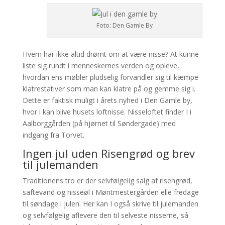
Foto: Den Gamle By
Hvem har ikke altid drømt om at være nisse? At kunne
liste sig rundt i menneskernes verden og opleve,
hvordan ens møbler pludselig forvandler sig til kæmpe
klatrestativer som man kan klatre på og gemme sig i.
Dette er faktisk muligt i årets nyhed i Den Gamle by,
hvor i kan blive husets loftnisse. Nisseloftet finder I i
Aalborggården (på hjørnet til Søndergade) med
indgang fra Torvet.
Ingen jul uden Risengrød og brev
til julemanden
Traditionens tro er der selvfølgelig salg af risengrød,
saftevand og nisseøl i Møntmestergården elle fredage
til søndage i julen. Her kan I også skrive til julemanden
og selvfølgelig aflevere den til selveste nisserne, så