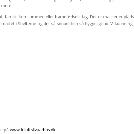
t mere.
t, familie komsammen eller børnefødselsdag. Der er masser er plads til
nattet i Shelterne og det så simpelthen så hyggeligt ud. Vi kunne r
nde på
www.friluftslivaarhus.dk
.