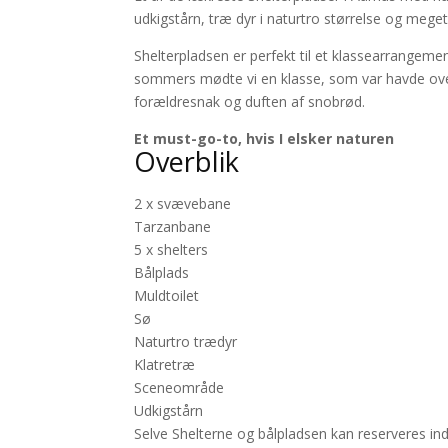
udkigstårn, træ dyr i naturtro størrelse og mege
Shelterpladsen er perfekt til et klassearrangemen
sommers mødte vi en klasse, som var havde over
forældresnak og duften af snobrød.
Et must-go-to, hvis I elsker naturen
Overblik
2 x svævebane
Tarzanbane
5 x shelters
Bålplads
Muldtoilet
Sø
Naturtro trædyr
Klatretræ
Sceneområde
Udkigstårn
Selve Shelterne og bålpladsen kan reserveres i