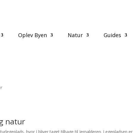
Oplev Byen
Natur
Guides
er
g natur
urlegeplads, hvor I bliver taget tilbage til Jernalderen. Legepladsen 