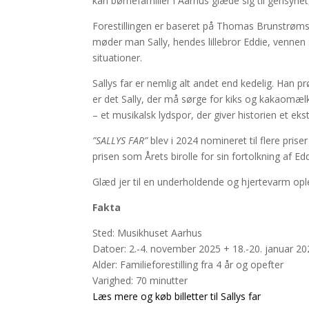
kan børnefamilier i Aarhus glæde sig til gensyne
Forestillingen er baseret på Thomas Brunstrøms
møder man Sally, hendes lillebror Eddie, vennen 
situationer.
Sallys far er nemlig alt andet end kedelig. Han
er det Sally, der må sørge for kiks og kakaomælk
– et musikalsk lydspor, der giver historien et ekst
”SALLYS FAR”
blev i 2024 nomineret til flere pris
prisen som Årets birolle for sin fortolkning af Edd
Glæd jer til en underholdende og hjertevarm oplev
Fakta
Sted: Musikhuset Aarhus
Datoer: 2.-4. november 2025 + 18.-20. januar 2
Alder: Familieforestilling fra 4 år og opefter
Varighed: 70 minutter
Læs mere og køb billetter til Sallys far