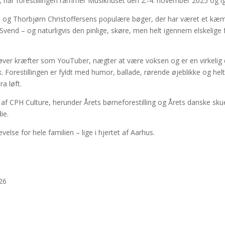
t, når forestillingen rammer Musikhuset den 2.-4. november 2025 og ig
 og Thorbjørn Christoffersens populære bøger, der har været et kæm
Svend – og naturligvis den pinlige, skøre, men helt igennem elskelige
 prøver kræfter som YouTuber, nægter at være voksen og er en virkeli
. Forestillingen er fyldt med humor, ballade, rørende øjeblikke og hel
ra løft.
er af CPH Culture, herunder Årets børneforestilling og Årets danske s
ie.
else for hele familien – lige i hjertet af Aarhus.
026