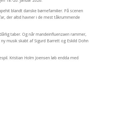
en 18.-20. januar 2026.
pehit blandt danske børnefamilier. På scenen
 far, der altid havner i de mest tåkrummende
g dårlig taber. Og når mandeinfluenzaen rammer,
t ny musik skabt af Sigurd Barrett og Eskild Dohn
kuespil. Kristian Holm Joensen løb endda med