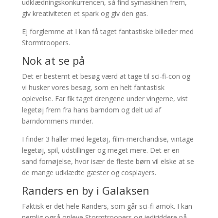
udklædningskonkurrencen, så find symaskinen frem,
giv kreativiteten et spark og giv den gas.
Ej forglemme at I kan få taget fantastiske billeder med
Stormtroopers.
Nok at se på
Det er bestemt et besøg værd at tage til sci-fi-con og
vi husker vores besøg, som en helt fantastisk
oplevelse. Far fik taget drengene under vingerne, vist
legetøj frem fra hans barndom og delt ud af
barndommens minder.
I finder 3 haller med legetøj, film-merchandise, vintage
legetøj, spil, udstillinger og meget mere. Det er en
sand fornøjelse, hvor især de fleste børn vil elske at se
de mange udklædte gæster og cosplayers.
Randers en by i Galaksen
Faktisk er det hele Randers, som går sci-fi amok. I kan
nemlig også opleve Stormtroopers og jediriddere på