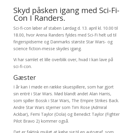
Skyd påsken igang med Sci-Fi-
Con I Randers.
Sci-fi-con løber af staben Lørdag d. 13. april kl. 10.00 til
18.00, hvor Arena Randers fyldes med Sci-Fi helt ud til
fingerspidserne og Danmarks største Star Wars- og
science fiction-messe skydes igang.
Vi har samlet et lille overblik over, hvad I kan lave på
sci-fi-con.
Gæster
I år kan I møde en række skuespillere, som har gjort
sin entré i Star Wars. Mød blandt andet Alan Harris,
som spiller Bossk i Star Wars, The Empire Strikes Back.
Andre Star Wars stjerner som Tim Rose (Admiral
Ackbar), Femi Taylor (Oola) og Benedict Taylor (Fighter
Pilot Bravo 2) kommer også.
Det er faktisk muligt at købe sig til en autograf, som