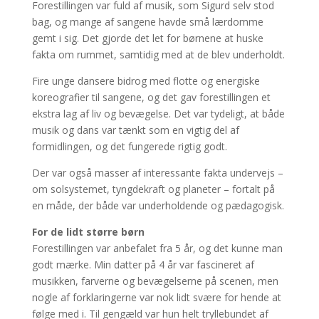
Forestillingen var fuld af musik, som Sigurd selv stod
bag, og mange af sangene havde små lærdomme
gemt i sig. Det gjorde det let for børnene at huske
fakta om rummet, samtidig med at de blev underholdt.
Fire unge dansere bidrog med flotte og energiske
koreografier til sangene, og det gav forestillingen et
ekstra lag af liv og bevægelse. Det var tydeligt, at både
musik og dans var tænkt som en vigtig del af
formidlingen, og det fungerede rigtig godt.
Der var også masser af interessante fakta undervejs –
om solsystemet, tyngdekraft og planeter – fortalt på
en måde, der både var underholdende og pædagogisk.
For de lidt større børn
Forestillingen var anbefalet fra 5 år, og det kunne man
godt mærke. Min datter på 4 år var fascineret af
musikken, farverne og bevægelserne på scenen, men
nogle af forklaringerne var nok lidt svære for hende at
følge med i. Til gengæld var hun helt tryllebundet af