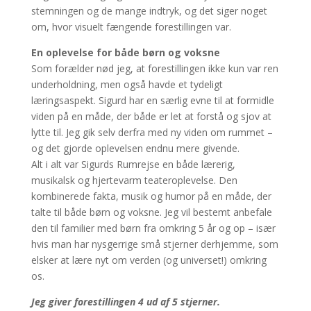
stemningen og de mange indtryk, og det siger noget
om, hvor visuelt fængende forestillingen var.
En oplevelse for både børn og voksne
Som forælder nød jeg, at forestillingen ikke kun var ren
underholdning, men også havde et tydeligt
læringsaspekt. Sigurd har en særlig evne til at formidle
viden på en måde, der både er let at forstå og sjov at
lytte til. Jeg gik selv derfra med ny viden om rummet –
og det gjorde oplevelsen endnu mere givende.
Alt i alt var Sigurds Rumrejse en både lærerig,
musikalsk og hjertevarm teateroplevelse. Den
kombinerede fakta, musik og humor på en måde, der
talte til både børn og voksne. Jeg vil bestemt anbefale
den til familier med børn fra omkring 5 år og op – især
hvis man har nysgerrige små stjerner derhjemme, som
elsker at lære nyt om verden (og universet!) omkring
os.
Jeg giver forestillingen 4 ud af 5 stjerner.