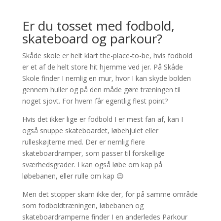
Er du tosset med fodbold,
skateboard og parkour?
Skåde skole er helt klart the-place-to-be, hvis fodbold
er et af de helt store hit hjemme ved jer. På Skåde
Skole finder I nemlig en mur, hvor I kan skyde bolden
gennem huller og på den måde gøre træningen til
noget sjovt. For hvem får egentlig flest point?
Hvis det ikker lige er fodbold I er mest fan af, kan I
også snuppe skateboardet, løbehjulet eller
rulleskøjterne med. Der er nemlig flere
skateboardramper, som passer til forskellige
sværhedsgrader. I kan også løbe om kap på
løbebanen, eller rulle om kap 😉
Men det stopper skam ikke der, for på samme område
som fodboldtræningen, løbebanen og
skateboardramperne finder I en anderledes Parkour