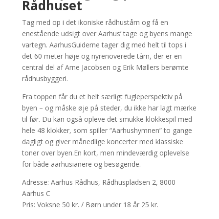
Rådhuset
Tag med op i det ikoniske rådhustårn og få en
enestående udsigt over Aarhus’ tage og byens mange
vartegn. AarhusGuiderne tager dig med helt til tops i
det 60 meter høje og nyrenoverede tårn, der er en
central del af Arne Jacobsen og Erik Møllers berømte
rådhusbyggeri.
Fra toppen får du et helt særligt fugleperspektiv på
byen – og måske øje på steder, du ikke har lagt mærke
til før. Du kan også opleve det smukke klokkespil med
hele 48 klokker, som spiller “Aarhushymnen” to gange
dagligt og giver månedlige koncerter med klassiske
toner over byen.En kort, men mindeværdig oplevelse
for både aarhusianere og besøgende.
Adresse: Aarhus Rådhus, Rådhuspladsen 2, 8000
Aarhus C
Pris: Voksne 50 kr. / Børn under 18 år 25 kr.