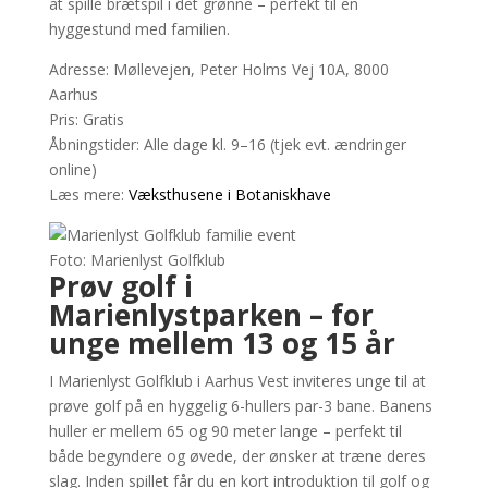
at spille brætspil i det grønne – perfekt til en
hyggestund med familien.
Adresse: Møllevejen, Peter Holms Vej 10A, 8000
Aarhus
Pris: Gratis
Åbningstider: Alle dage kl. 9–16 (tjek evt. ændringer
online)
Læs mere:
Væksthusene i Botaniskhave
Foto: Marienlyst Golfklub
Prøv golf i
Marienlystparken – for
unge mellem 13 og 15 år
I Marienlyst Golfklub i Aarhus Vest inviteres unge til at
prøve golf på en hyggelig 6-hullers par-3 bane. Banens
huller er mellem 65 og 90 meter lange – perfekt til
både begyndere og øvede, der ønsker at træne deres
slag. Inden spillet får du en kort introduktion til golf og