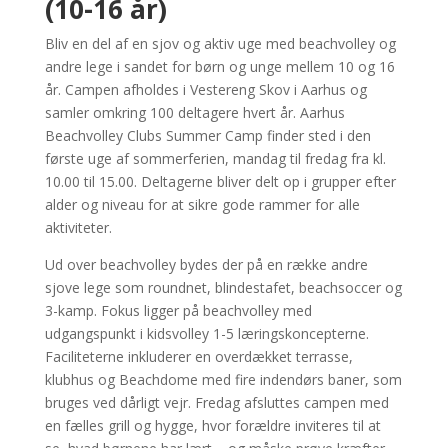
(10-16 år)
Bliv en del af en sjov og aktiv uge med beachvolley og
andre lege i sandet for børn og unge mellem 10 og 16
år. Campen afholdes i Vestereng Skov i Aarhus og
samler omkring 100 deltagere hvert år. Aarhus
Beachvolley Clubs Summer Camp finder sted i den
første uge af sommerferien, mandag til fredag fra kl.
10.00 til 15.00. Deltagerne bliver delt op i grupper efter
alder og niveau for at sikre gode rammer for alle
aktiviteter.
Ud over beachvolley bydes der på en række andre
sjove lege som roundnet, blindestafet, beachsoccer og
3-kamp. Fokus ligger på beachvolley med
udgangspunkt i kidsvolley 1-5 læringskoncepterne.
Faciliteterne inkluderer en overdækket terrasse,
klubhus og Beachdome med fire indendørs baner, som
bruges ved dårligt vejr. Fredag afsluttes campen med
en fælles grill og hygge, hvor forældre inviteres til at