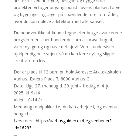
arkitektur ved at tegne, designe og bygge små
projekter. Vi tager udgangspunkt i byens pladser, torve
og bygninger og tager på spændende ture i området,
hvor du kan opleve arkitektur med alle sanser.
Du behøver ikke at kunne tegne eller bruge avancerede
programmer – her handler det om at prøve ting af,
være nysgerrig og have det sjovt. Vores undervisere
hjælper dig hele vejen, så du kan lære nyt og slippe
kreativiteten løs.
Der er plads til 12 børn pr. hold.Adresse: Arkitektskolen
Aarhus, Exners Plads 7, 8000 Aarhus C
Dato: Uge 27, mandag d. 30. juni – fredag d. 4. juli
2025, kl. 9-14
Alder: 10-14 år
Medbring madpakke, tøj du kan arbejde i, og eventuelt
penge til is
Læs mere:
https://aarhusguiden.dk/begivenheder?
id=16293