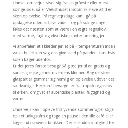
Uanset om vejret viser sig fra sin gråeste eller mest
solrige side, så er Væksthuset i Botanisk Have altid en
skøn oplevelse. På regnvejrsdage kan I gå på
opdagelse uden at blive våde – og på solrige dage
føles det næsten som at være i en ægte regnskov,
med varme, fugt og eksotiske planter omkring jer.
Vi anbefaler, at I klæder jer let på – temperaturen inde i
væksthuset kan sagtens give sved på panden, især hvis
solen bager udenfor.
Er det jeres første besøg? Så glæd jer til en gratis og
sanselig rejse gennem verdens klimaer. Bag de store
glaspartier gemmer sig nemlig en oplevelse udover det
sædvanlige: Her kan I bevæge jer fra tropisk regnskov
til ørken, omgivet af autentiske planter, fugtighed og
varme.
Undervejs kan I opleve fritflyvende sommerfugle, stige
op i et udkigstårn og tage en pause i den lille café eller
kigge ind i souvenirbutikken. Der er endda mulighed for