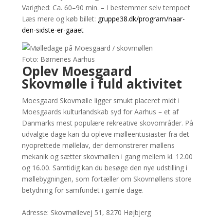
Varighed: Ca. 60–90 min. – I bestemmer selv tempoet
Læs mere og køb billet:
gruppe38.dk/program/naar-
den-sidste-er-gaaet
Foto: Børnenes Aarhus
Oplev Moesgaard
Skovmølle i fuld aktivitet
Moesgaard Skovmølle ligger smukt placeret midt i
Moesgaards kulturlandskab syd for Aarhus – et af
Danmarks mest populære rekreative skovområder. På
udvalgte dage kan du opleve mølleentusiaster fra det
nyoprettede møllelav, der demonstrerer møllens
mekanik og sætter skovmøllen i gang mellem kl. 12.00
og 16.00. Samtidig kan du besøge den nye udstilling i
møllebygningen, som fortæller om Skovmøllens store
betydning for samfundet i gamle dage.
Adresse: Skovmøllevej 51, 8270 Højbjerg