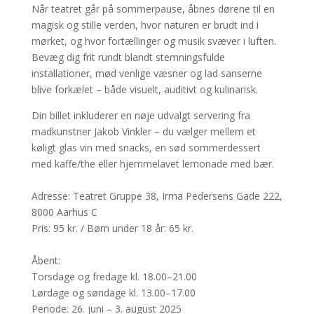
Når teatret går på sommerpause, åbnes dørene til en
magisk og stille verden, hvor naturen er brudt ind i
mørket, og hvor fortællinger og musik svæver i luften.
Bevæg dig frit rundt blandt stemningsfulde
installationer, mød venlige væsner og lad sanserne
blive forkælet – både visuelt, auditivt og kulinarisk.
Din billet inkluderer en nøje udvalgt servering fra
madkunstner Jakob Vinkler – du vælger mellem et
køligt glas vin med snacks, en sød sommerdessert
med kaffe/the eller hjemmelavet lemonade med bær.
Adresse: Teatret Gruppe 38, Irma Pedersens Gade 222,
8000 Aarhus C
Pris: 95 kr. / Børn under 18 år: 65 kr.
Åbent:
Torsdage og fredage kl. 18.00–21.00
Lørdage og søndage kl. 13.00–17.00
Periode: 26. juni – 3. august 2025