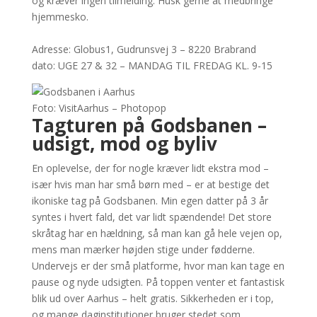
og kræver ingen tilmelding. Husk gerne at medbringe
hjemmesko.
Adresse: Globus1, Gudrunsvej 3 – 8220 Brabrand
dato: UGE 27 & 32 – MANDAG TIL FREDAG KL. 9-15
Foto: VisitAarhus – Photopop
Tagturen på Godsbanen –
udsigt, mod og byliv
En oplevelse, der for nogle kræver lidt ekstra mod –
især hvis man har små børn med – er at bestige det
ikoniske tag på Godsbanen. Min egen datter på 3 år
syntes i hvert fald, det var lidt spændende! Det store
skråtag har en hældning, så man kan gå hele vejen op,
mens man mærker højden stige under fødderne.
Undervejs er der små platforme, hvor man kan tage en
pause og nyde udsigten. På toppen venter et fantastisk
blik ud over Aarhus – helt gratis. Sikkerheden er i top,
og mange daginstitutioner bruger stedet som