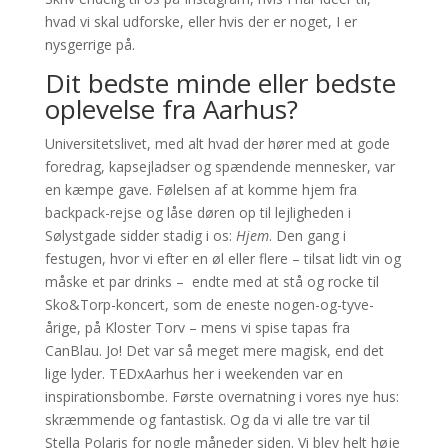
hvad vi skal udforske, eller hvis der er noget, I er
nysgerrige på.
Dit bedste minde eller bedste
oplevelse fra Aarhus?
Universitetslivet, med alt hvad der hører med at gode
foredrag, kapsejladser og spændende mennesker, var
en kæmpe gave. Følelsen af at komme hjem fra
backpack-rejse og låse døren op til lejligheden i
Sølystgade sidder stadig i os:
Hjem
. Den gang i
festugen, hvor vi efter en øl eller flere – tilsat lidt vin og
måske et par drinks – endte med at stå og rocke til
Sko&Torp-koncert, som de eneste nogen-og-tyve-
årige, på Kloster Torv – mens vi spise tapas fra
CanBlau. Jo! Det var så meget mere magisk, end det
lige lyder. TEDxAarhus her i weekenden var en
inspirationsbombe. Første overnatning i vores nye hus:
skræmmende og fantastisk. Og da vi alle tre var til
Stella Polaris for nogle måneder siden. Vi blev helt høje