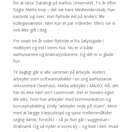
for at læse Datalogi på Aarhus Universitet. To år efter
fulgte Mette trop – det var bare Medievidenskab, hun
kastede sig over. Hun flyttede ind på Anders’ lille
kollegieværelse. Men kun et par måneder. Ellers var vi
nok ikke gift i dag.
For snart tre år siden flyttede vi fra Sølystgade i
midtbyen og ind i vores hus. Nu er vi både
aarhusianere og brabra(i)ndianere. Og dét er vi glade
for!
Til dagligt går vi alle sammen på arbejde. Anders
arbejder som softwareudvikler i en ung aarhusiansk
virksomhed Clearhaus. Mette arbejder i M&KO. Nå, det
har du ikke hørt om? Lastmover. Det er hendes egen
lille biks, hvor hun arbejder med kommunikation og
konceptudvikling. Emily ”arbejder nede på stuen”. Mest
med at lægge træpuslespil og spise mellemmåltider
(vigtig dame, forstås) – så ja: hun går i vuggestue i
Brabrand. Og så nyder vi vores by – og livet i den. Hvad