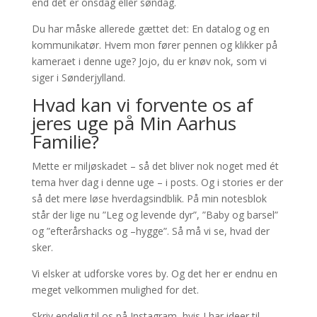
end det er onsdag eller søndag.
Du har måske allerede gættet det: En datalog og en
kommunikatør. Hvem mon fører pennen og klikker på
kameraet i denne uge? Jojo, du er knøv nok, som vi
siger i Sønderjylland.
Hvad kan vi forvente os af
jeres uge på Min Aarhus
Familie?
Mette er miljøskadet – så det bliver nok noget med ét
tema hver dag i denne uge – i posts. Og i stories er der
så det mere løse hverdagsindblik. På min notesblok
står der lige nu ”Leg og levende dyr”, ”Baby og barsel”
og ”efterårshacks og –hygge”. Så må vi se, hvad der
sker.
Vi elsker at udforske vores by. Og det her er endnu en
meget velkommen mulighed for det.
Skriv endelig til os på Instagram, hvis I har ideer til,